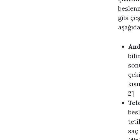
beslenm
gibi çeş
aşağıdak
And
bili
sonu
çeki
kısı
2]
Tel
besl
teti
saç