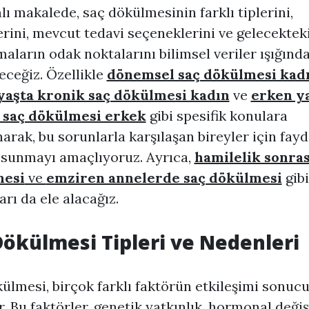
ı makalede, saç dökülmesinin farklı tiplerini,
rini, mevcut tedavi seçeneklerini ve gelecektek
maların odak noktalarını bilimsel veriler ışığınd
eceğiz. Özellikle
dönemsel saç dökülmesi kad
yaşta kronik saç dökülmesi kadın
ve
erken y
 saç dökülmesi erkek
gibi spesifik konulara
arak, bu sorunlarla karşılaşan bireyler için fayd
r sunmayı amaçlıyoruz. Ayrıca,
hamilelik sonras
mesi
ve
emziren annelerde saç dökülmesi
gibi
rı da ele alacağız.
Dökülmesi Tipleri ve Nedenleri
ülmesi, birçok farklı faktörün etkileşimi sonuc
r. Bu faktörler, genetik yatkınlık, hormonal değişi