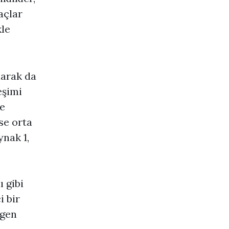
açlar
kle
larak da
eşimi
ye
se orta
ynak 1,
ı gibi
i bir
ogen