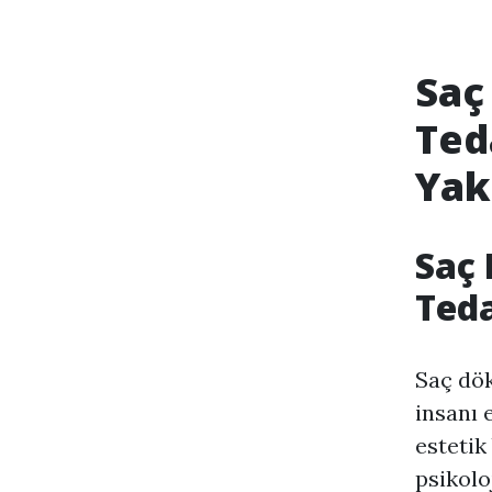
Saç
Ted
Yak
Saç 
Teda
Saç dök
insanı 
estetik
psikolo