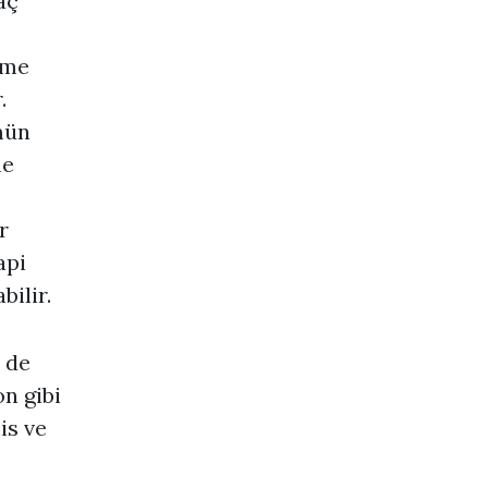
aç
üme
.
mün
ne
r
api
bilir.
 de
n gibi
is ve