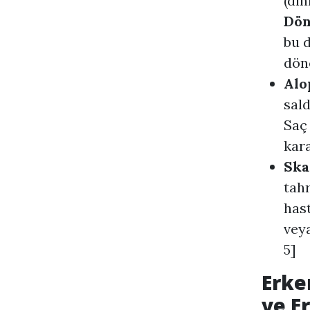
(din
Dön
bu 
dön
Alo
sald
Saç 
kara
Ska
tah
hast
veya
5]
Erke
ve E