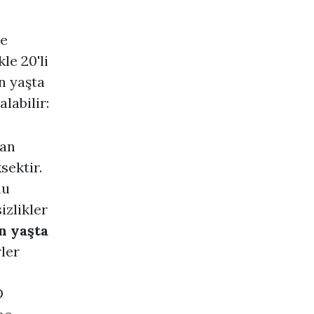
de
le 20'li
n yaşta
labilir:
lan
sektir.
mu
izlikler
n yaşta
ler
D