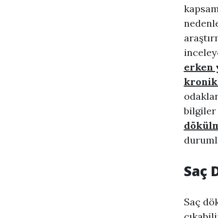
kapsaml
nedenle
araştır
inceley
erken 
kronik
odaklan
bilgile
dökül
durumla
Saç 
Saç dök
çıkabili