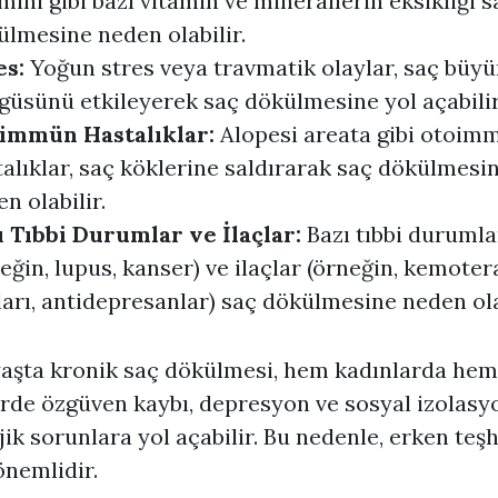
mini gibi bazı vitamin ve minerallerin eksikliği s
lmesine neden olabilir.
es:
Yoğun stres veya travmatik olaylar, saç büy
güsünü etkileyerek saç dökülmesine yol açabilir
immün Hastalıklar:
Alopesi areata gibi otoim
alıklar, saç köklerine saldırarak saç dökülmesi
n olabilir.
ı Tıbbi Durumlar ve İlaçlar:
Bazı tıbbi durumla
eğin, lupus, kanser) ve ilaçlar (örneğin, kemoter
ları, antidepresanlar) saç dökülmesine neden ola
aşta kronik saç dökülmesi, hem kadınlarda hem
rde özgüven kaybı, depresyon ve sosyal izolasyo
jik sorunlara yol açabilir. Bu nedenle, erken teşh
önemlidir.