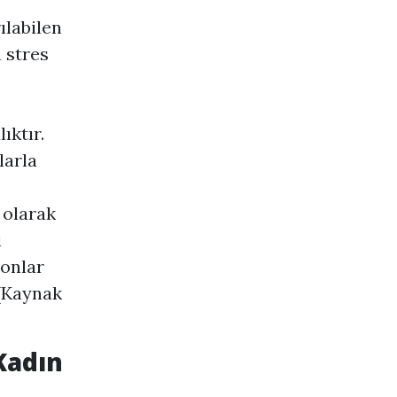
ılabilen
 stres
ıktır.
larla
 olarak
i
yonlar
 [Kaynak
Kadın