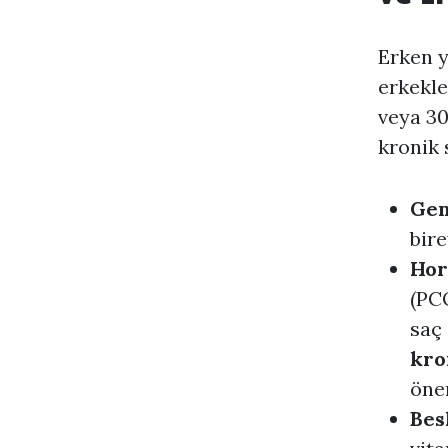
Erken y
erkekle
veya 30
kronik 
Gen
bire
Hor
(PCO
saç 
kro
önem
Bes