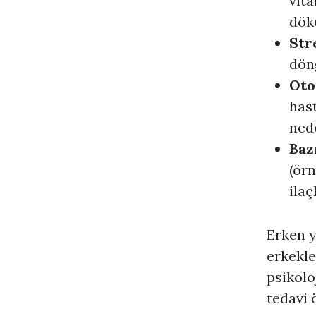
vita
dökü
Str
dön
Oto
hast
nede
Baz
(örn
ilaç
Erken y
erkekle
psikolo
tedavi 