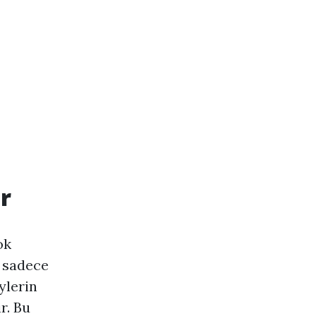
r
ok
, sadece
ylerin
r. Bu