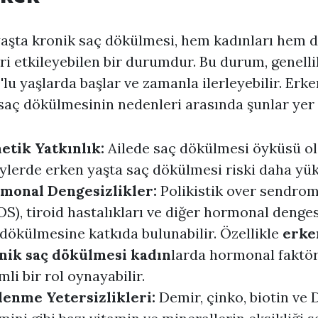
aşta kronik saç dökülmesi, hem kadınları hem 
ri etkileyebilen bir durumdur. Bu durum, genellik
'lu yaşlarda başlar ve zamanla ilerleyebilir. Erke
saç dökülmesinin nedenleri arasında şunlar yer a
etik Yatkınlık:
Ailede saç dökülmesi öyküsü o
ylerde erken yaşta saç dökülmesi riski daha yük
monal Dengesizlikler:
Polikistik over sendro
S), tiroid hastalıkları ve diğer hormonal denges
dökülmesine katkıda bulunabilir. Özellikle
erke
nik saç dökülmesi kadın
larda hormonal faktör
li bir rol oynayabilir.
lenme Yetersizlikleri:
Demir, çinko, biotin ve 