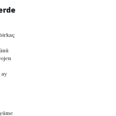
erde
birkaç
sünü
rojen
 ay
büyüme