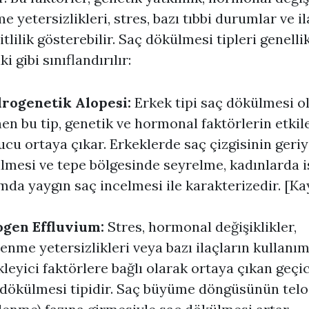
e yetersizlikleri, stres, bazı tıbbi durumlar ve il
itlilik gösterebilir. Saç dökülmesi tipleri genelli
i gibi sınıflandırılır:
rogenetik Alopesi:
Erkek tipi saç dökülmesi o
nen bu tip, genetik ve hormonal faktörlerin etkil
cu ortaya çıkar. Erkeklerde saç çizgisinin geri
lmesi ve tepe bölgesinde seyrelme, kadınlarda i
mda yaygın saç incelmesi ile karakterizedir. [Ka
ogen Effluvium:
Stres, hormonal değişiklikler,
enme yetersizlikleri veya bazı ilaçların kullanım
kleyici faktörlere bağlı olarak ortaya çıkan geçic
 dökülmesi tipidir. Saç büyüme döngüsünün tel