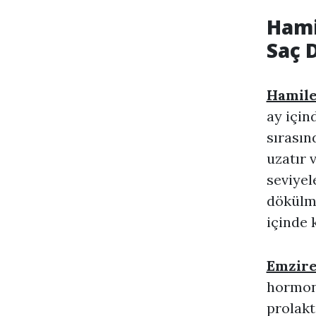
Hami
Saç 
Hamile
ay için
sırasın
uzatır 
seviyel
dökülme
içinde 
Emzire
hormona
prolakt