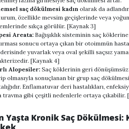
lenme) fazına girmesiyle saç dökülmesi artar.
emsel saç dökülmesi kadın
olarak da adlandır
durum, özellikle mevsim geçişlerinde veya yoğun
emlerinde sıkça görülür. [Kaynak 3]
pesi Areata:
Bağışıklık sisteminin saç köklerine
ırması sonucu ortaya çıkan bir otoimmün hastal
derisinde yuvarlak veya oval şekilli saçsız yama
kterizedir. [Kaynak 4]
rlı Alopesiler:
Saç köklerinin geri dönüşümsüz
rip olmasıyla sonuçlanan bir grup saç dökülmes
alığıdır. Enflamatuvar deri hastalıkları, enfeksi
 travma gibi çeşitli nedenlerle ortaya çıkabilir.
n Yaşta Kronik Saç Dökülmesi: 
rkek