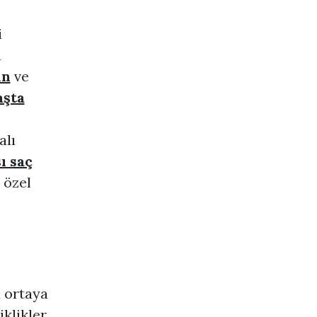
i
a
ın
ve
aşta
alı
ı saç
 özel
u ortaya
klikler,